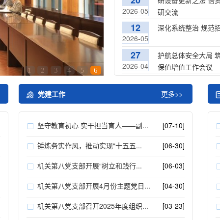
20
研设备更新之法 悟
2026-05
研交流
12
深化系统整治 规范
2026-05
27
护航总体安全大局 
2026-04
保值增值工作会议
1
2
3
4
5
6
党建工作
更多>>
]
坚守教育初心 实干担当育人——副...
[07-10]
]
锤炼务实作风，推动实现“十五五...
[06-30]
]
机关第八党支部开展“树立和践行...
[06-03]
]
机关第八党支部开展4月份主题党日...
[04-30]
]
机关第八党支部召开2025年度组织...
[03-23]