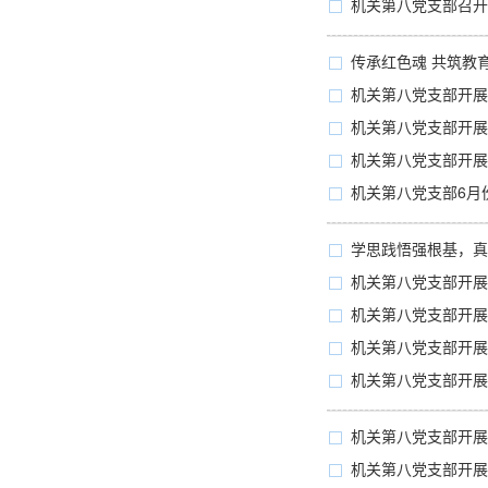
机关第八党支部召开
传承红色魂 共筑教
机关第八党支部开展
机关第八党支部开展
机关第八党支部开展
机关第八党支部6月
学思践悟强根基，真
机关第八党支部开展
机关第八党支部开展
机关第八党支部开展
机关第八党支部开展
机关第八党支部开展
机关第八党支部开展