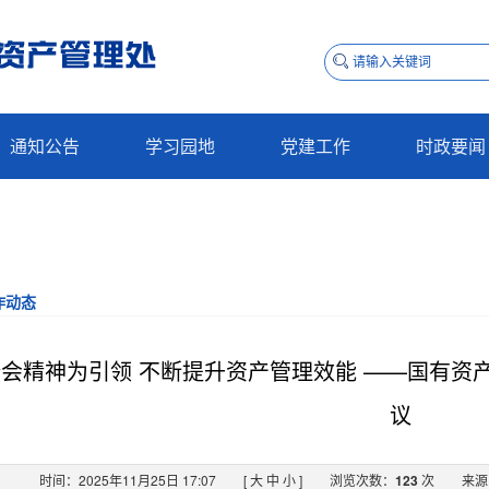
通知公告
学习园地
党建工作
时政要闻
作动态
会精神为引领 不断提升资产管理效能 ——国有资
议
时间：2025年11月25日 17:07
[
大
中
小
]
浏览次数：
123
次
来源