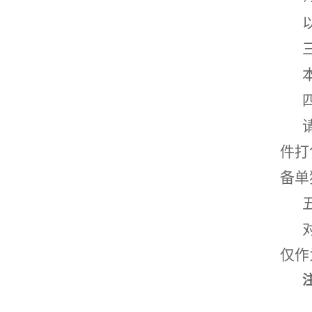
件打
备单
仅作