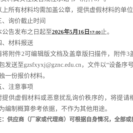
以上所有材料均需加盖公章，提供虚假材料的单位
三、询价截止时间
本公告发布之日起至
止。
2026年5月1
6
日
17:00
四、材料报送
请将附件
2可编辑版文档及盖章版扫描件，附件3
包发送至gzsfxyxj@gznc.edu.cn，文件以“
独一份报价材料。
五、注意事项
对提供虚假材料或恶意扰乱询价秩序的，将提请
为
编制
概算参考依据，不作为其他用途。
注：供应商（厂家或代理商）可根据自身情况，全部或